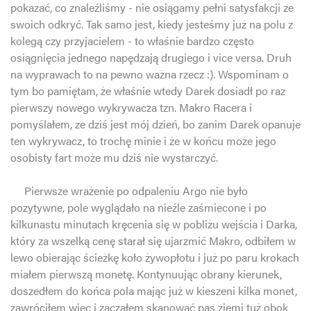
pokazać, co znaleźliśmy - nie osiągamy pełni satysfakcji ze
swoich odkryć. Tak samo jest, kiedy jesteśmy już na polu z
kolegą czy przyjacielem - to właśnie bardzo często
osiągnięcia jednego napędzają drugiego i vice versa. Druh
na wyprawach to na pewno ważna rzecz :). Wspominam o
tym bo pamiętam, że właśnie wtedy Darek dosiadł po raz
pierwszy nowego wykrywacza tzn. Makro Racera i
pomyślałem, ze dziś jest mój dzień, bo zanim Darek opanuje
ten wykrywacz, to trochę minie i że w końcu może jego
osobisty fart może mu dziś nie wystarczyć.
Pierwsze wrażenie po odpaleniu Argo nie było
pozytywne, pole wyglądało na nieźle zaśmiecone i po
kilkunastu minutach kręcenia się w pobliżu wejścia i Darka,
który za wszelką cenę starał się ujarzmić Makro, odbiłem w
lewo obierając ścieżkę koło żywopłotu i już po paru krokach
miałem pierwszą monetę. Kontynuując obrany kierunek,
doszedłem do końca pola mając już w kieszeni kilka monet,
zawróciłem więc i zacząłem skanować pas ziemi tuż obok