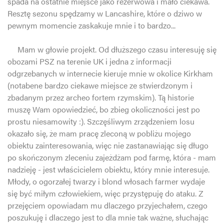
spada na ostatnie miejsce jako rezerwowa i mało ciekawa.
Resztę sezonu spędzamy w Lancashire, które o dziwo w
pewnym momencie zaskakuje mnie i to bardzo...
Mam w głowie projekt. Od dłuższego czasu interesuję się
obozami PSZ na terenie UK i jedna z informacji
odgrzebanych w internecie kieruje mnie w okolice Kirkham
(notabene bardzo ciekawe miejsce ze stwierdzonym i
zbadanym przez archeo fortem rzymskim). Tą historie
muszę Wam opowiedzieć, bo zbieg okoliczności jest po
prostu niesamowity :). Szczęśliwym zrządzeniem losu
okazało się, że mam pracę zleconą w pobliżu mojego
obiektu zainteresowania, więc nie zastanawiając się długo
po skończonym zleceniu zajeżdżam pod farmę, która - mam
nadzieję - jest właścicielem obiektu, który mnie interesuje.
Młody, o ogorzałej twarzy i blond włosach farmer wydaje
się być miłym człowiekiem, więc przystępuję do ataku. Z
przejęciem opowiadam mu dlaczego przyjechałem, czego
poszukuję i dlaczego jest to dla mnie tak ważne, słuchając