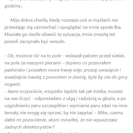
godziny...
Mija dobra chwila, kiedy rozważa coś w myślach nie
przestając się uśmiechać i spoglądać na mnie spode łba.
Musiała go nieźle ubawić ta sytuacja, mnie zresztą też
powoli zaczynało być wesoło.
- Ok, możecie iść na to pole -
wskazał palcem przed siebie,
na pole za naszymi plecami
- dopiero co przeorałem
pastwisko i posiałem nowa trawę więc proszę uważajcie i
wsadzajcie trawkę z powrotem w ziemię, byle by nie do góry
nogami.
- Jasne oczywiście, wszystko będzie tak jak trzeba, możesz
na nas liczyć -
odpowiadam z ulgą i radością w głosie, a po
uzgodnieniu paru szczegółów i wymianie paru zdań na inne
tematy nie mogę się oprzeć, by nie zapytać
– Mike, czemu
dałeś mi pozwolenie, skoro mówiłeś, że nie wpuszczasz
żadnych detektorystów?