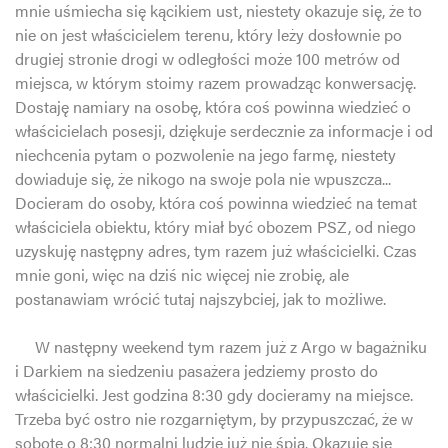
mnie uśmiecha się kącikiem ust, niestety okazuje się, że to
nie on jest właścicielem terenu, który leży dosłownie po
drugiej stronie drogi w odległości może 100 metrów od
miejsca, w którym stoimy razem prowadząc konwersację.
Dostaję namiary na osobę, która coś powinna wiedzieć o
właścicielach posesji, dziękuje serdecznie za informacje i od
niechcenia pytam o pozwolenie na jego farmę, niestety
dowiaduje się, że nikogo na swoje pola nie wpuszcza...
Docieram do osoby, która coś powinna wiedzieć na temat
właściciela obiektu, który miał być obozem PSZ, od niego
uzyskuję następny adres, tym razem już właścicielki. Czas
mnie goni, więc na dziś nic więcej nie zrobię, ale
postanawiam wrócić tutaj najszybciej, jak to możliwe.
W następny weekend tym razem już z Argo w bagażniku
i Darkiem na siedzeniu pasażera jedziemy prosto do
właścicielki. Jest godzina 8:30 gdy docieramy na miejsce.
Trzeba być ostro nie rozgarniętym, by przypuszczać, że w
sobotę o 8:30 normalni ludzie już nie śpią. Okazuje się