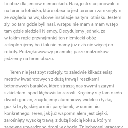
to obóz dla jeńców niemieckich. Nasi, jeśli stacjonowali to
na terenie lotniska, które obecnie jest terenem zamkniętym
ze względu na wojskowe instalacje na tym lotnisku. Jestem
zły, bo tam gdzie byli nasi, wstępu nie mam a mam wstęp
tam gdzie siedzieli Niemcy. Decydujemy jednak, że
w takim razie przynajmniej ten niemiecki obóz
zeksplorujemy bo i tak nie mamy już dziś nic więcej do
roboty. Podziękowawszy przemiłej parze małżonków
jedziemy na teren obozu.
Teren nie jest zbyt rozległy, to zaledwie kilkadziesiąt
metrów kwadratowych z dużą trawą i resztkami
betonowych baraków, które straszą nas swymi szarymi
szkieletami spod kłębowiska zarośli. Kręcimy się tam około
dwóch godzin, znajdujemy aluminiowy widelec i łyżkę,
guziki brytyjskiej armii i parę łusek, w sumie nic
konkretnego. Teren, jak już wspomniałem jest ciężki,
zarośnięty wysoką trawą, z dużą ilością koksu, którym
zapewne utwardzono drogi w obozie. Zniechęceni wracamy