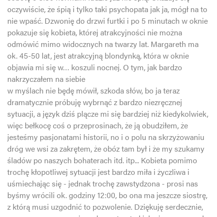
oczywiście, że śpią i tylko taki psychopata jak ja, mógł na to
nie wpaść. Dzwonię do drzwi furtki i po 5 minutach w oknie
pokazuje się kobieta, której atrakcyjności nie można
odmówić mimo widocznych na twarzy lat. Margareth ma
ok. 45-50 lat, jest atrakcyjną blondynką, która w oknie
objawia mi się w… koszuli nocnej. O tym, jak bardzo
nakrzyczałem na siebie
w myślach nie będę mówił, szkoda słów, bo ja teraz
dramatycznie próbuję wybrnąć z bardzo niezręcznej
sytuacji, a język dziś plącze mi się bardziej niż kiedykolwiek,
więc bełkocę coś o przeprosinach, że ją obudziłem, że
jesteśmy pasjonatami historii, no i o polu na skrzyżowaniu
dróg we wsi za zakrętem, że obóz tam był i że my szukamy
śladów po naszych bohaterach itd. itp... Kobieta pomimo
trochę kłopotliwej sytuacji jest bardzo miła i życzliwa i
uśmiechając się - jednak trochę zawstydzona - prosi nas
byśmy wrócili ok. godziny 12:00, bo ona ma jeszcze siostrę,
z którą musi uzgodnić to pozwolenie. Dziękuję serdecznie,