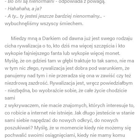
- Bo oni są nienormalni -
odpowiada z powagą.
- Hahahaha, a ja?
- A ty... ty jesteś jeszcze bardziej nienormalny... -
wybuchnęliśmy wszyscy śmiechem.
Miedzy mną a Darkiem od dawna już jest swego rodzaju
cicha rywalizacja o to, kto dziś ma więcej szczęścia i kto
wykopie fajniejszego fanta lub wykopie więcej monet.
Myślę, że on gdzieś tam w głębi traktuje to tak samo, nie ma
w tym nic złego, rywalizacja jest dobra pod warunkiem, że
panujemy nad tym i nie przeradza się ona w zawiść czy też
niezdrową zazdrość. Rywalizacja jest, wręcz powiedziałbym
- niezbędna, bo wyobraźcie sobie, że całe życie chodzicie
sami
z wykrywaczem, nie macie znajomych, których interesuje to,
co robicie a internet nie istnieje. Jak długo jesteście w stanie
sami siebie napędzać do nowych odkryć, do nowych
poszukiwań? Myślę, że w momencie kiedy nie możemy się
pochwalić swoimi osiągnięciami, kiedy nie mamy komu