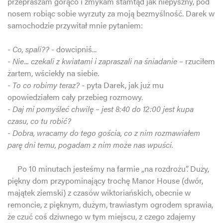
przepraszam gorąco i zmykam stamtąd jak niepyszny, pod
nosem robiąc sobie wyrzuty za moją bezmyślność. Darek w
samochodzie przywitał mnie pytaniem:
- Co, spali?? -
dowcipniś...
- Nie... czekali z kwiatami i zapraszali na śniadanie –
rzuciłem
żartem, wściekły na siebie.
- To co robimy teraz? -
pyta Darek, jak już mu
opowiedziałem cały przebieg rozmowy.
- Daj mi pomyśleć chwilę – jest 8:40 do 12:00 jest kupa
czasu, co tu robić?
- Dobra, wracamy do tego gościa, co z nim rozmawiałem
parę dni temu, pogadam z nim może nas wpuści.
Po 10 minutach jesteśmy na farmie „na rozdrożu”. Duży,
piękny dom przypominający trochę Manor House (dwór,
majątek ziemski) z czasów wiktoriańskich, obecnie w
remoncie, z pięknym, dużym, trawiastym ogrodem sprawia,
że czuć coś dziwnego w tym miejscu, z czego zdajemy