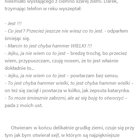
nieśmiało wystającego z ciemno szarej ziemi. Darek,
trzymając telefon w reku wyszeptał:
- Jest !!!
- Co jest? Przecież jeszcze nie wiesz co to jest. -
odparłem
śmiejąc się.
- Marcin to jest chyba hammer WIELKI !!!
- Jejku, ja nie wiem co to jest –
bredzę trochę, bo przecież
wiem, przypuszczam, czuję nosem, że to jest właśnie
dokładnie to...
- Jejku, ja nie wiem co to jest –
powtarzam bez sensu.
- To jest chyba hammer wielki, to jest chyba hammer wielki –
on też się zaciął i powtarza w kółko, jak zepsuta katarynka.
- To może śmiesznie zabrzmi, ale aż się boję to otworzyć –
pada z moich ust.
Otwieram w końcu delikatnie grudkę ziemi, czuje się przy
tym jak bym otwierał sejf, w którym są najpiękniejsze