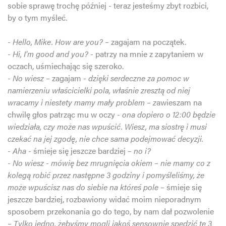
sobie sprawę trochę później - teraz jesteśmy zbyt rozbici,
by o tym myśleć.
- Hello, Mike. How are you? –
zagajam na początek.
- Hi, I'm good and you? -
patrzy na mnie z zapytaniem w
oczach, uśmiechając się szeroko.
- No wiesz –
zagajam
- dzięki serdeczne za pomoc w
namierzeniu właścicielki pola, właśnie zresztą od niej
wracamy i niestety mamy mały problem – z
awieszam na
chwilę głos patrząc mu w oczy
- ona dopiero o 12:00 będzie
wiedziała, czy może nas wpuścić. Wiesz, ma siostrę i musi
czekać na jej zgodę, nie chce sama podejmować decyzji.
- Aha -
śmieje się jeszcze bardziej
– no i?
- No wiesz - mówię bez mrugnięcia okiem – nie mamy co z
kolegą robić przez następne 3 godziny i pomyśleliśmy, że
może wpuścisz nas do siebie na któreś pole –
śmieje się
jeszcze bardziej, rozbawiony widać moim nieporadnym
sposobem przekonania go do tego, by nam dał pozwolenie
– Tylko jedno, żebyśmy mogli jakoś sensownie spędzić te 3