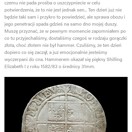
czemu nie pada prośba o uszczypniecie w celu
potwierdzenia, że to nie jest jednak sen... Ten dzień już nie
będzie taki sam i przykro to powiedzieć, ale sprawa obozu i
jego penetracji spada gdzieś na samo dno mojej duszy.
Muszę przyznać, że w pewnym momencie zapomniałem po
co tu przyjechaliśmy, dostaliśmy czegoś w rodzaju gorączki
złota, choć złotem nie był hammer. Czuliśmy, że ten dzień
dopiero co się zaczął, a już emocjonalnie jesteśmy
wyczerpani do cna. Hammerem okazał się piękny Shilling
Elizabeth I z roku 1582/83 o średnicy 31mm.