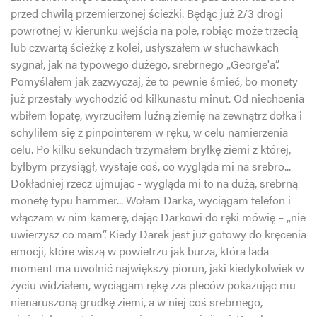
przed chwilą przemierzonej ścieżki. Będąc już 2/3 drogi
powrotnej w kierunku wejścia na pole, robiąc może trzecią
lub czwartą ścieżkę z kolei, usłyszałem w słuchawkach
sygnał, jak na typowego dużego, srebrnego „George'a”.
Pomyślałem jak zazwyczaj, że to pewnie śmieć, bo monety
już przestały wychodzić od kilkunastu minut. Od niechcenia
wbiłem łopatę, wyrzuciłem luźną ziemię na zewnątrz dołka i
schyliłem się z pinpointerem w ręku, w celu namierzenia
celu. Po kilku sekundach trzymałem bryłkę ziemi z której,
byłbym przysiągł, wystaje coś, co wygląda mi na srebro...
Dokładniej rzecz ujmując - wygląda mi to na dużą, srebrną
monetę typu hammer... Wołam Darka, wyciągam telefon i
włączam w nim kamerę, dając Darkowi do ręki mówię – „nie
uwierzysz co mam”. Kiedy Darek jest już gotowy do kręcenia
emocji, które wiszą w powietrzu jak burza, która lada
moment ma uwolnić największy piorun, jaki kiedykolwiek w
życiu widziałem, wyciągam rękę zza pleców pokazując mu
nienaruszoną grudkę ziemi, a w niej coś srebrnego,