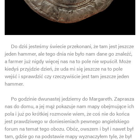
Do dziś jesteśmy świecie przekonani, że tam jest jeszcze
jeden hammer, ale tego dnia nie było nam dane go znaleźć,
a farmer już nigdy więcej nas na to pole nie wpuścił. Może
kiedyś przyjdzie dzień, że uda mi się jeszcze na to pole
wejść i sprawdzić czy rzeczywiście jest tam jeszcze jeden
hammer.
Po godzinie dwunastej jedziemy do Margareth. Zaprasza
nas do domu, a jej mąż pokazuje nam mapy obejmujące ich
pola i już po krótkiej rozmowie wiem, że coś nie do końca
jest prawdziwego w doniesieniach pewnego angielskiego
forum na temat tego obozu. Obóz, owszem i był i nawet był
tam, gdzie go na podstawie mapy wyznaczyłem tyle, że był