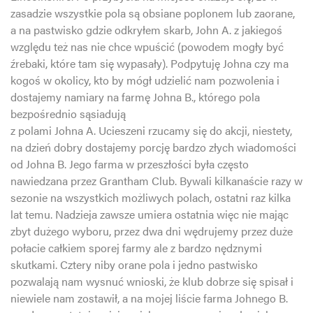
zasadzie wszystkie pola są obsiane poplonem lub zaorane,
a na pastwisko gdzie odkryłem skarb, John A. z jakiegoś
względu też nas nie chce wpuścić (powodem mogły być
źrebaki, które tam się wypasały). Podpytuję Johna czy ma
kogoś w okolicy, kto by mógł udzielić nam pozwolenia i
dostajemy namiary na farmę Johna B., którego pola
bezpośrednio sąsiadują
z polami Johna A. Ucieszeni rzucamy się do akcji, niestety,
na dzień dobry dostajemy porcję bardzo złych wiadomości
od Johna B. Jego farma w przeszłości była często
nawiedzana przez Grantham Club. Bywali kilkanaście razy w
sezonie na wszystkich możliwych polach, ostatni raz kilka
lat temu. Nadzieja zawsze umiera ostatnia więc nie mając
zbyt dużego wyboru, przez dwa dni wędrujemy przez duże
połacie całkiem sporej farmy ale z bardzo nędznymi
skutkami. Cztery niby orane pola i jedno pastwisko
pozwalają nam wysnuć wnioski, że klub dobrze się spisał i
niewiele nam zostawił, a na mojej liście farma Johnego B.