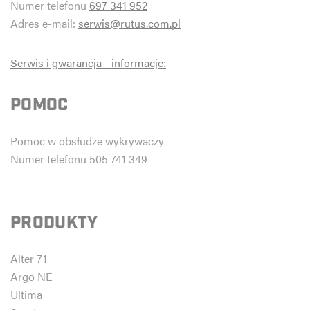
Numer telefonu
697 341 952
Adres e-mail:
serwis@rutus.com.pl
Serwis i gwarancja - informacje:
POMOC
Pomoc w obsłudze wykrywaczy
Numer telefonu 505 741 349
PRODUKTY
Alter 71
Argo NE
Ultima