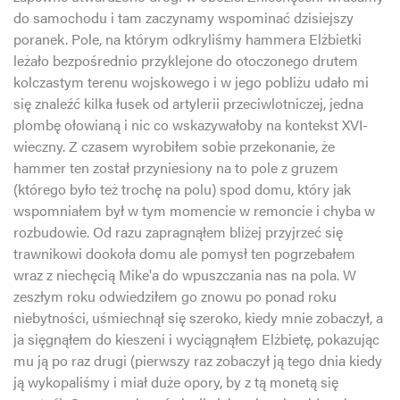
do samochodu i tam zaczynamy wspominać dzisiejszy
poranek. Pole, na którym odkryliśmy hammera Elżbietki
leżało bezpośrednio przyklejone do otoczonego drutem
kolczastym terenu wojskowego i w jego pobliżu udało mi
się znaleźć kilka łusek od artylerii przeciwlotniczej, jedna
plombę ołowianą i nic co wskazywałoby na kontekst XVI-
wieczny. Z czasem wyrobiłem sobie przekonanie, że
hammer ten został przyniesiony na to pole z gruzem
(którego było też trochę na polu) spod domu, który jak
wspomniałem był w tym momencie w remoncie i chyba w
rozbudowie. Od razu zapragnąłem bliżej przyjrzeć się
trawnikowi dookoła domu ale pomysł ten pogrzebałem
wraz z niechęcią Mike'a do wpuszczania nas na pola. W
zeszłym roku odwiedziłem go znowu po ponad roku
niebytności, uśmiechnął się szeroko, kiedy mnie zobaczył, a
ja sięgnąłem do kieszeni i wyciągnąłem Elżbietę, pokazując
mu ją po raz drugi (pierwszy raz zobaczył ją tego dnia kiedy
ją wykopaliśmy i miał duże opory, by z tą monetą się