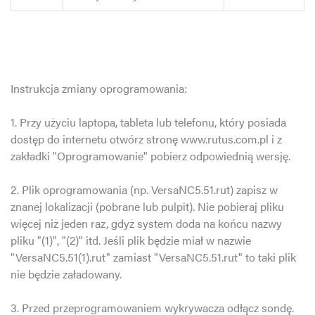
Instrukcja zmiany oprogramowania:
1. Przy użyciu laptopa, tableta lub telefonu, który posiada
dostęp do internetu otwórz stronę www.rutus.com.pl i z
zakładki "Oprogramowanie" pobierz odpowiednią wersję.
2. Plik oprogramowania (np. VersaNC5.51.rut) zapisz w
znanej lokalizacji (pobrane lub pulpit). Nie pobieraj pliku
więcej niż jeden raz, gdyż system doda na końcu nazwy
pliku "(1)", "(2)" itd. Jeśli plik będzie miał w nazwie
"VersaNC5.51(1).rut" zamiast "VersaNC5.51.rut" to taki plik
nie będzie załadowany.
3. Przed przeprogramowaniem wykrywacza odłącz sondę.