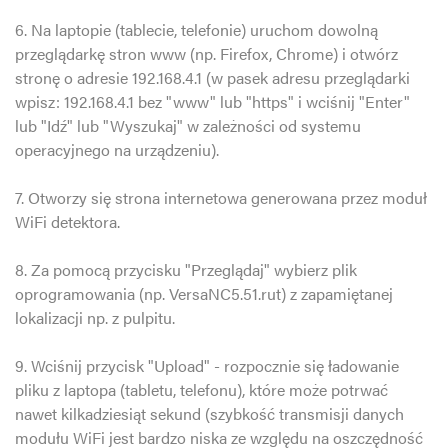
6. Na laptopie (tablecie, telefonie) uruchom dowolną
przeglądarkę stron www (np. Firefox, Chrome) i otwórz
stronę o adresie 192.168.4.1 (w pasek adresu przeglądarki
wpisz: 192.168.4.1 bez "www" lub "https" i wciśnij "Enter"
lub "Idź" lub "Wyszukaj" w zależności od systemu
operacyjnego na urządzeniu).
7. Otworzy się strona internetowa generowana przez moduł
WiFi detektora.
8. Za pomocą przycisku "Przeglądaj" wybierz plik
oprogramowania (np. VersaNC5.51.rut) z zapamiętanej
lokalizacji np. z pulpitu.
9. Wciśnij przycisk "Upload" - rozpocznie się ładowanie
pliku z laptopa (tabletu, telefonu), które może potrwać
nawet kilkadziesiąt sekund (szybkość transmisji danych
modułu WiFi jest bardzo niska ze względu na oszczędność