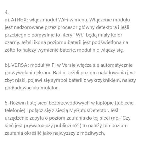
4.
a). ATREX: włącz moduł WiFi w menu. Włączenie modułu
jest nadzorowane przez procesor główny detektora i jeśli
przebiegnie pomyślnie to litery "Wł." będą miały kolor
czarny. Jeżeli ikona poziomu baterii jest podświetlona na
żółto to należy wymienić baterie, moduł nie włączy się.
b). VERSA: moduł WiFi w Versie włącza się automatycznie
po wywołaniu ekranu Radio. Jeżeli poziom naładowania jest
zbyt niski, pojawi się symbol baterii z wykrzyknikiem, należy
podładować akumulator.
5. Rozwiń listę sieci bezprzewodowych w laptopie (tablecie,
telefonie) i połącz się z siecią MyRutusDetector. Jeśli
urządzenie zapyta o poziom zaufania do tej sieci (np. "Czy
sieć jest prywatna czy publiczna?") to należy ten poziom
zaufania określić jako najwyższy z możliwych.