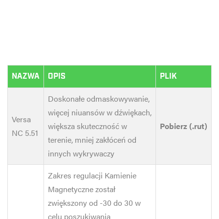
NAZWA
OPIS
PLIK
Doskonałe odmaskowywanie,
więcej niuansów w dźwiękach,
Versa
większa skuteczność w
Pobierz (.rut)
NC 5.51
terenie, mniej zakłóceń od
innych wykrywaczy
Zakres regulacji Kamienie
Magnetyczne został
zwiększony od -30 do 30 w
celu poszukiwania