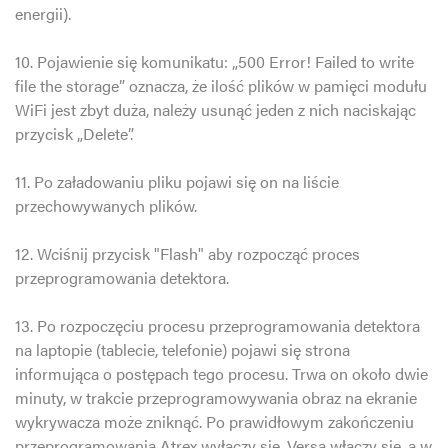
energii).
10. Pojawienie się komunikatu: „500 Error! Failed to write
file the storage” oznacza, że ilość plików w pamięci modułu
WiFi jest zbyt duża, należy usunąć jeden z nich naciskając
przycisk „Delete”.
11. Po załadowaniu pliku pojawi się on na liście
przechowywanych plików.
12. Wciśnij przycisk "Flash" aby rozpocząć proces
przeprogramowania detektora.
13. Po rozpoczęciu procesu przeprogramowania detektora
na laptopie (tablecie, telefonie) pojawi się strona
informująca o postępach tego procesu. Trwa on około dwie
minuty, w trakcie przeprogramowywania obraz na ekranie
wykrywacza może zniknąć. Po prawidłowym zakończeniu
przeprogramowania Atrex wyłączy się, Versa włączy się, a w