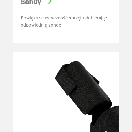
Sondy
p
Powiększ elastyczność sprzętu dobierając
odpowiednią sondę