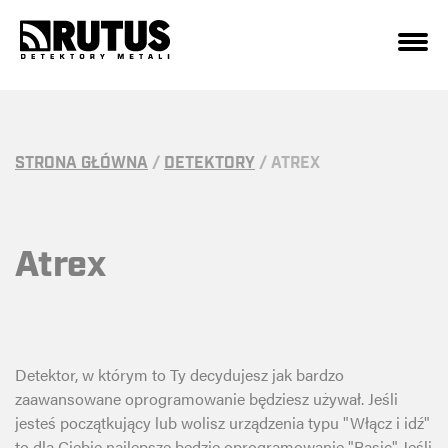
STRONA GŁÓWNA
/
DETEKTORY
/
ATREX
Atrex
Detektor, w którym to Ty decydujesz jak bardzo
zaawansowane oprogramowanie będziesz używał. Jeśli
jesteś początkujący lub wolisz urządzenia typu "Włącz i idź"
to dla Ciebie najlepsze będzie oprogramowanie "Basic". Jeśli