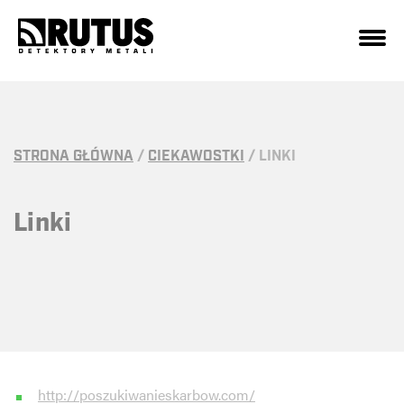
STRONA GŁÓWNA
/
CIEKAWOSTKI
/
LINKI
Linki
http://poszukiwanieskarbow.com/