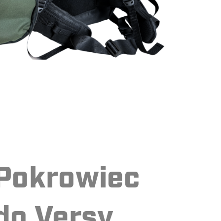
Pokrowiec
do Versy