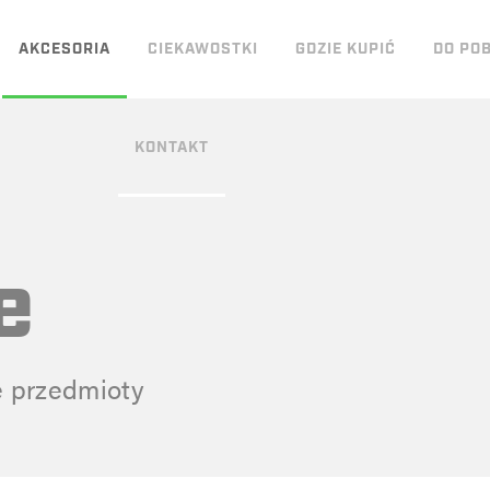
AKCESORIA
CIEKAWOSTKI
GDZIE KUPIĆ
DO PO
KONTAKT
e
e przedmioty