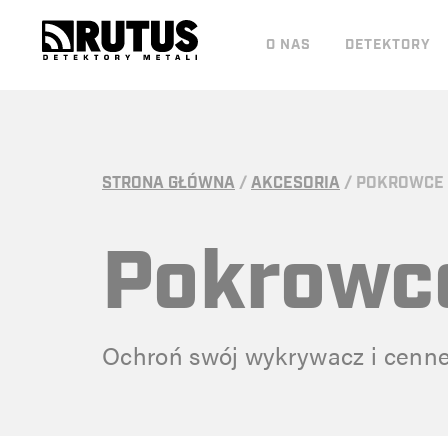
O NAS
DETEKTORY
STRONA GŁÓWNA
/
AKCESORIA
/
POKROWCE
Pokrowc
Ochroń swój wykrywacz i cenn