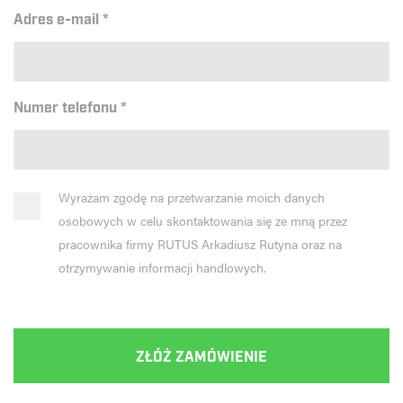
Adres e-mail
*
Numer telefonu
*
Wyrażam zgodę na przetwarzanie moich danych
osobowych w celu skontaktowania się ze mną przez
pracownika firmy RUTUS Arkadiusz Rutyna oraz na
otrzymywanie informacji handlowych.
ZŁÓŻ ZAMÓWIENIE